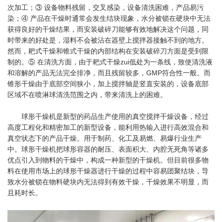
次加工；③ 设备物料残留，交叉感染，设备清洗困难，产品易污
染；④ 产品在干燥时通常会发生结块现象，水分被锁在硬块中无法
获得良好的干燥结果，而安装破碎刀能够有效地解决这个问题，同
时带来的好处是，湿料不会被沾在器壁上搅拌器接触不到的地方。
然而，耙式干燥和锥式干燥的内部结构在安装破碎刀方面是受到限
制的。⑤ 在清洗方面，由于耙式干燥zui低处为一条线，致使清洗液
和溶解的产品无法完全排净，而且残留较多，GMP符合性一般。而
锥形干燥由于底部空间狭小，加上搅拌轴是竖直安装的，设备底部
区域不在喷淋球清洗范围之内，带来清洗上的困难。
球形干燥机是新型的药品生产使用的真空搅拌干燥设备，经过
高度工程化和精密加工的新型设备，能利用热输入进行高效混合和
真空状态下的产品干燥。用于制药、化工及易燃、易爆行业生产
中。球形干燥机把球形容器的耐压、表面积大、内腔无死角等诸多
优点引入到物料的干燥中，构成一种新型的干燥机。但目前很多物
料在使用市场上的球形干燥器进行干燥的过程中容易团聚结块，导
致水分被锁在物料硬块内无法得到有效干燥，干燥效果不明显，而
且耗时长。