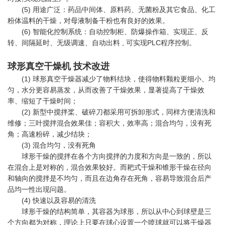
(5) 用途广泛：药品中间体、原料药、无菌粉及其它食品、化工
粉体温料的干燥，对母液制备干粉也有良好的效果。
(6) 智能化控制系统：自动控制柜、防爆操作箱、实现正、反
转、间隔延时、无级调速、自动出料 , 可实现PLC程序控制。
球形真空干燥机 技术改进
(1) 球形真空干燥器减少了物料结块，使得物料颗粒更细小、均
匀，水分更容易蒸发，从而改善了干燥效果，显著提高了干燥效
率、缩短了干燥时间；
(2) 新型中搅拌桨、破碎刀都采用可拆卸形式，同样方便清洗和
维修；三叶搅拌混合效果佳；容积大，效率高；混合均匀，没有死
角；高速粉碎，减少结块；
(3) 混合均匀，没有死角
球形干燥的搅拌在各个方向搅拌的力度和方向是一致的，所以
在混合上是对称的，混合效果较好。而耙式干燥和锥形干燥在径向
和轴向的搅拌是不均匀，而且在边角存在死角，容易导致混合后产
品均一性出现问题。
(4) 快速以及容易的清洗
球形干燥的结构简单，其容器为球形，所以从中心到球壁是三
个方向都为对称，理论上只要在球心设置一个喷球就可以将干燥器