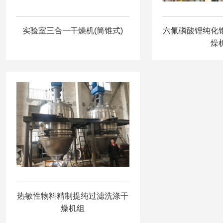
实验室三合一干燥机(筒锥式)
六氟磷酸锂纯化
燥
热敏性物料精制提纯过滤洗涤干
燥机组