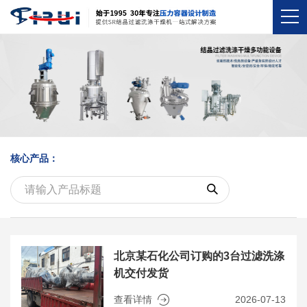
核心产品：
北京某石化公司订购的3台过滤洗涤
机交付发货
查看详情
2026-07-13