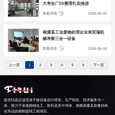
大考全厂5S整理扎实推进
查看详情
2026-06-05
南通某工业废物处理企业来双瑞机
械考察三合一设备
查看详情
2026-06-04
上一页
1
2
3
4
5
6
下一页
提供结晶过滤洗涤干燥设备设计研发、生产制造、技术服务为一
体，致力于承接精细化工、医药及其中间体、易燃易爆及剧毒特殊
化学品的精制提纯工程项目。